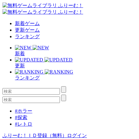
新着ゲーム
更新ゲーム
ランキング
新着
更新
ランキング
#ホラー
#探索
#レトロ
ふりーむ！ＩＤ登録（無料）
ログイン