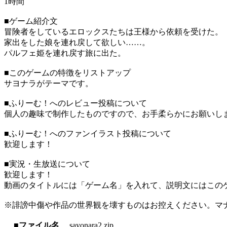
1時間
■ゲーム紹介文
冒険者をしているエロックスたちは王様から依頼を受けた。
家出をした娘を連れ戻して欲しい……。
パルフェ姫を連れ戻す旅に出た。
■このゲームの特徴をリストアップ
サヨナラがテーマです。
■ふりーむ！へのレビュー投稿について
個人の趣味で制作したものですので、お手柔らかにお願いし
■ふりーむ！へのファンイラスト投稿について
歓迎します！
■実況・生放送について
歓迎します！
動画のタイトルには「ゲーム名」を入れて、説明文にはこのゲ
※誹謗中傷や作品の世界観を壊すものはお控えください。マ
■ファイル名
sayonara2.zip