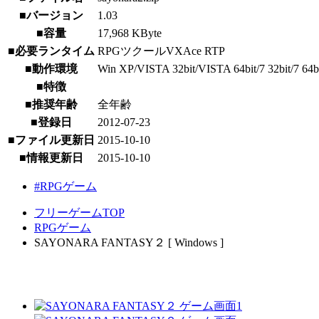
■バージョン
1.03
■容量
17,968 KByte
■必要ランタイム
RPGツクールVXAce RTP
■動作環境
Win XP/VISTA 32bit/VISTA 64bit/7 32bit/7 64bit
■特徴
■推奨年齢
全年齢
■登録日
2012-07-23
■ファイル更新日
2015-10-10
■情報更新日
2015-10-10
#RPGゲーム
フリーゲームTOP
RPGゲーム
SAYONARA FANTASY２ [ Windows ]