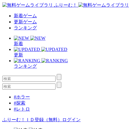
新着ゲーム
更新ゲーム
ランキング
新着
更新
ランキング
#ホラー
#探索
#レトロ
ふりーむ！ＩＤ登録（無料）
ログイン