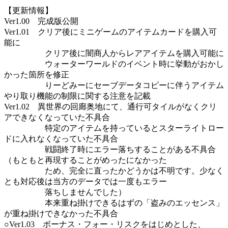
【更新情報】
Ver1.00 完成版公開
Ver1.01 クリア後にミニゲームのアイテムカードを購入可
能に
クリア後に闇商人からレアアイテムを購入可能に
ウォーターワールドのイベント時に挙動がおかし
かった箇所を修正
りーどみーにセーブデータコピーに伴うアイテム
やり取り機能の制限に関する注意を記載
Ver1.02 異世界の回廊奥地にて、通行可タイルがなくクリ
アできなくなっていた不具合
特定のアイテムを持っているとスターライトロー
ドに入れなくなっていた不具合
戦闘終了時にエラー落ちすることがある不具合
（もともと再現することがめったになかった
ため、完全に直ったかどうかは不明です。少なく
とも対応後は当方のデータでは一度もエラー
落ちしませんでした）
本来重ね掛けできるはずの「盗みのエッセンス」
が重ね掛けできなかった不具合
○Ver1.03 ボーナス・フォー・リスクをはじめとした、