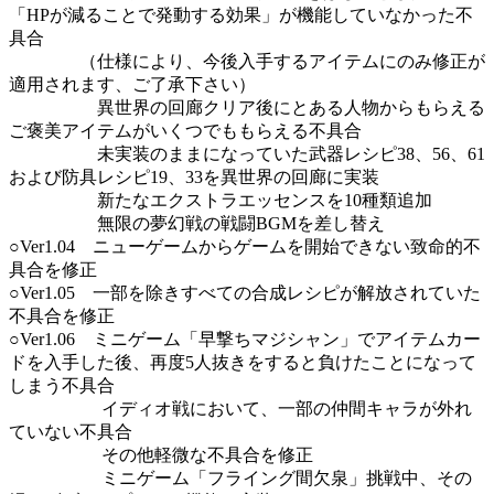
「HPが減ることで発動する効果」が機能していなかった不
具合
（仕様により、今後入手するアイテムにのみ修正が
適用されます、ご了承下さい）
異世界の回廊クリア後にとある人物からもらえる
ご褒美アイテムがいくつでももらえる不具合
未実装のままになっていた武器レシピ38、56、61
および防具レシピ19、33を異世界の回廊に実装
新たなエクストラエッセンスを10種類追加
無限の夢幻戦の戦闘BGMを差し替え
○Ver1.04 ニューゲームからゲームを開始できない致命的不
具合を修正
○Ver1.05 一部を除きすべての合成レシピが解放されていた
不具合を修正
○Ver1.06 ミニゲーム「早撃ちマジシャン」でアイテムカー
ドを入手した後、再度5人抜きをすると負けたことになって
しまう不具合
イディオ戦において、一部の仲間キャラが外れ
ていない不具合
その他軽微な不具合を修正
ミニゲーム「フライング間欠泉」挑戦中、その