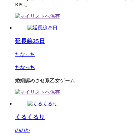
RPG。
延長線25日
たなっち
たなっち
婚姻認めさせ系乙女ゲーム
くるくるり
ののか