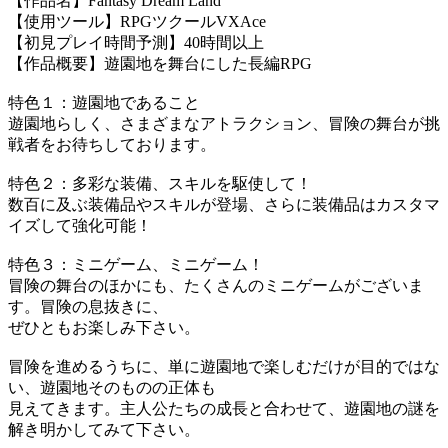
【作品名】Fantasy Dream Land
【使用ツール】RPGツクールVXAce
【初見プレイ時間予測】40時間以上
【作品概要】遊園地を舞台にした長編RPG
特色１：遊園地であること
遊園地らしく、さまざまなアトラクション、冒険の舞台が挑
戦者をお待ちしております。
特色２：多彩な装備、スキルを駆使して！
数百に及ぶ装備品やスキルが登場、さらに装備品はカスタマ
イズして強化可能！
特色３：ミニゲーム、ミニゲーム！
冒険の舞台のほかにも、たくさんのミニゲームがございま
す。冒険の息抜きに、
ぜひともお楽しみ下さい。
冒険を進めるうちに、単に遊園地で楽しむだけが目的ではな
い、遊園地そのものの正体も
見えてきます。主人公たちの成長と合わせて、遊園地の謎を
解き明かしてみて下さい。