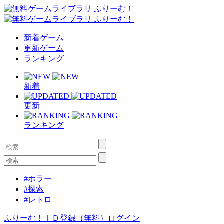
新着ゲーム
更新ゲーム
ランキング
新着
更新
ランキング
#ホラー
#探索
#レトロ
ふりーむ！ＩＤ登録（無料）
ログイン