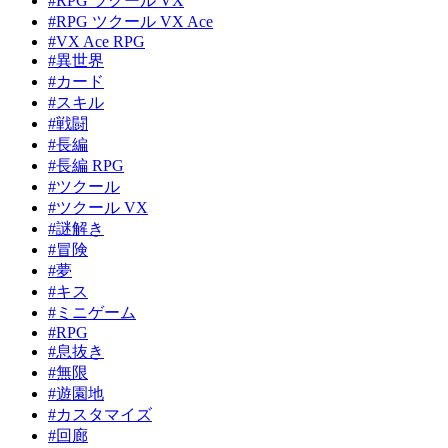
#RPG ツクール VX
#RPG ツクール VX Ace
#VX Ace RPG
#異世界
#カード
#スキル
#戦闘
#長編
#長編 RPG
#ツクール
#ツクール VX
#謎解き
#冒険
#夢
#キス
#ミニゲーム
#RPG
#息抜き
#無限
#遊園地
#カスタマイズ
#回廊