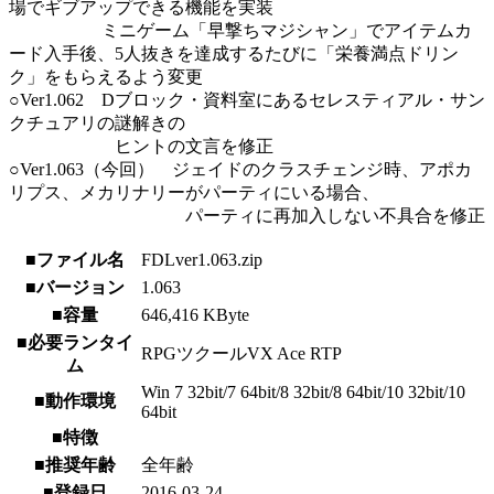
場でギブアップできる機能を実装
ミニゲーム「早撃ちマジシャン」でアイテムカ
ード入手後、5人抜きを達成するたびに「栄養満点ドリン
ク」をもらえるよう変更
○Ver1.062 Dブロック・資料室にあるセレスティアル・サン
クチュアリの謎解きの
ヒントの文言を修正
○Ver1.063（今回） ジェイドのクラスチェンジ時、アポカ
リプス、メカリナリーがパーティにいる場合、
パーティに再加入しない不具合を修正
■ファイル名
FDLver1.063.zip
■バージョン
1.063
■容量
646,416 KByte
■必要ランタイ
RPGツクールVX Ace RTP
ム
Win 7 32bit/7 64bit/8 32bit/8 64bit/10 32bit/10
■動作環境
64bit
■特徴
■推奨年齢
全年齢
■登録日
2016-03-24