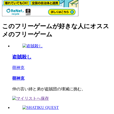
このフリーゲームが好きな人にオスス
メのフリーゲーム
盗賊殺し
萌神克
萌神克
仲の言い姉と弟が盗賊団の壊滅に挑む。