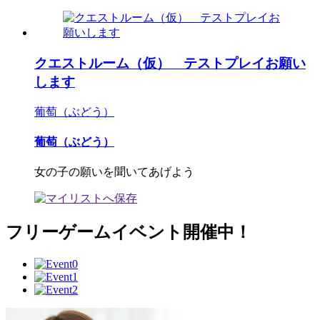
クエストルーム（仮） テストプレイお願い
します
葡萄（ぶどう）
葡萄（ぶどう）
女の子の願いを聞いてあげよう
フリーゲームイベント開催中！