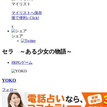
マイリスト
マイリストへ保存
後で便利♪ Click!
x
シェア
セラ ～ある少女の物語～
#RPGゲーム
YOKO
フォロー