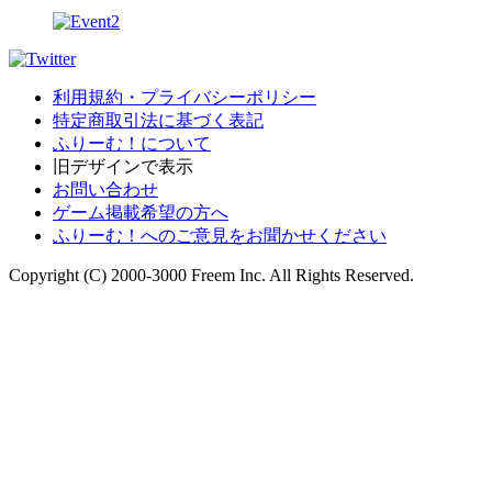
利用規約・プライバシーポリシー
特定商取引法に基づく表記
ふりーむ！について
旧デザインで表示
お問い合わせ
ゲーム掲載希望の方へ
ふりーむ！へのご意見をお聞かせください
Copyright (C) 2000-3000 Freem Inc. All Rights Reserved.