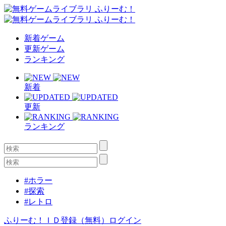
新着ゲーム
更新ゲーム
ランキング
新着
更新
ランキング
#ホラー
#探索
#レトロ
ふりーむ！ＩＤ登録（無料）
ログイン