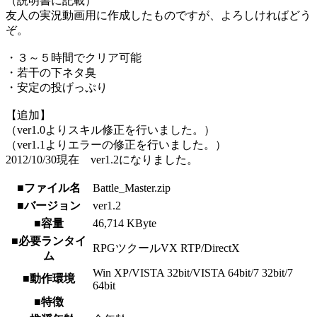
（説明書に記載）
友人の実況動画用に作成したものですが、よろしければどう
ぞ。
・３～５時間でクリア可能
・若干の下ネタ臭
・安定の投げっぷり
【追加】
（ver1.0よりスキル修正を行いました。）
（ver1.1よりエラーの修正を行いました。）
2012/10/30現在 ver1.2になりました。
■ファイル名
Battle_Master.zip
■バージョン
ver1.2
■容量
46,714 KByte
■必要ランタイ
RPGツクールVX RTP/DirectX
ム
Win XP/VISTA 32bit/VISTA 64bit/7 32bit/7
■動作環境
64bit
■特徴