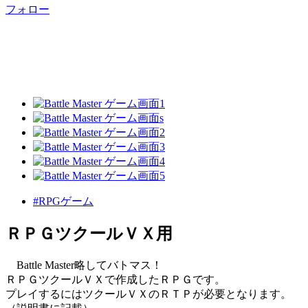
フォロー
#RPGゲーム
ＲＰＧツクールＶＸ用
Battle Master略してバトマス！
ＲＰＧツクールＶＸで作成したＲＰＧです。
プレイするにはツクールＶＸのＲＴＰが必要となります。