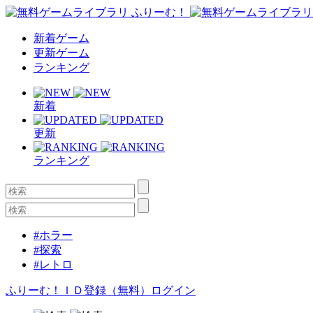
新着ゲーム
更新ゲーム
ランキング
新着
更新
ランキング
#ホラー
#探索
#レトロ
ふりーむ！ＩＤ登録（無料）
ログイン