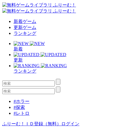
新着ゲーム
更新ゲーム
ランキング
新着
更新
ランキング
#ホラー
#探索
#レトロ
ふりーむ！ＩＤ登録（無料）
ログイン