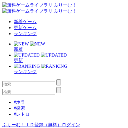
新着ゲーム
更新ゲーム
ランキング
新着
更新
ランキング
#ホラー
#探索
#レトロ
ふりーむ！ＩＤ登録（無料）
ログイン