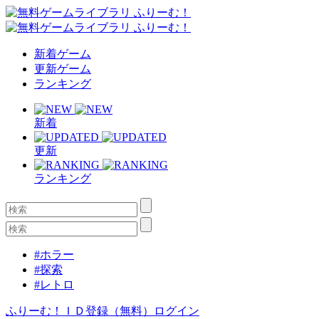
新着ゲーム
更新ゲーム
ランキング
新着
更新
ランキング
#ホラー
#探索
#レトロ
ふりーむ！ＩＤ登録（無料）
ログイン