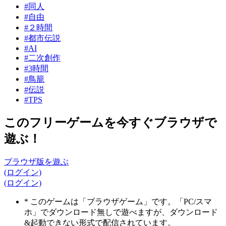
#同人
#自由
#２時間
#都市伝説
#AI
#二次創作
#3時間
#鳥籠
#伝説
#TPS
このフリーゲームを今すぐブラウザで
遊ぶ！
ブラウザ版を遊ぶ
(ログイン)
(ログイン)
* このゲームは「ブラウザゲーム」です。「PC/スマ
ホ」でダウンロード無しで遊べますが、ダウンロード
&起動できない形式で配信されています。