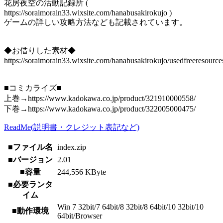
花房夜空の活動記録所 (
https://soraimorain33.wixsite.com/hanabusakirokujo )
ゲームの詳しい攻略方法なども記載されています。
◆お借りした素材◆
https://soraimorain33.wixsite.com/hanabusakirokujo/usedfreeresource
■コミカライズ■
上巻→https://www.kadokawa.co.jp/product/321910000558/
下巻→https://www.kadokawa.co.jp/product/322005000475/
ReadMe(説明書・クレジット表記など)
■ファイル名
index.zip
■バージョン
2.01
■容量
244,556 KByte
■必要ランタ
イム
Win 7 32bit/7 64bit/8 32bit/8 64bit/10 32bit/10
■動作環境
64bit/Browser