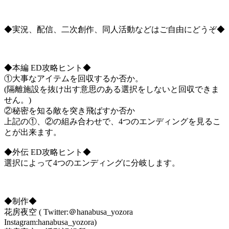
◆実況、配信、二次創作、同人活動などはご自由にどうぞ◆
◆本編 ED攻略ヒント◆
①大事なアイテムを回収するか否か。
(隔離施設を抜け出す意思のある選択をしないと回収できま
せん。)
②秘密を知る敵を突き飛ばすか否か
上記の①、②の組み合わせで、4つのエンディングを見るこ
とが出来ます。
◆外伝 ED攻略ヒント◆
選択によって4つのエンディングに分岐します。
◆制作◆
花房夜空 ( Twitter:＠hanabusa_yozora
Instagram:hanabusa_yozora)