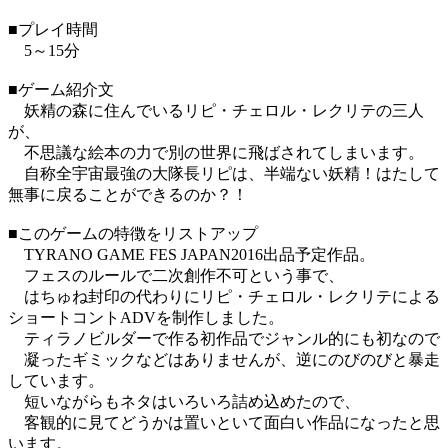
■プレイ時間
5～15分
■ゲーム紹介文
妖精の森に住んでいるリピ・チェロル・レクリテの三人
が、
不思議な絵本の力で別の世界に飛ばされてしまいます。
自称全宇宙最強の大隊長リピは、半端ない妖精！はたして
無事に戻ることができるのか？！
■このゲームの特徴をリストアップ
TYRANO GAME FES JAPAN2016出品予定作品。
フェスのルールで二次創作不可という事で、
はちゅね封印の代わりにリピ・チェロル・レクリテによる
ショートコントADVを制作しました。
ティラノビルダーで作る初作品でジャンル的にも初なので
凝ったギミックなどはありませんが、逆にのびのびと暴走
しています。
短いながらもネタはいろいろ詰め込めたので、
客観的に見てどうかは置いといて面白い作品になったと思
います。