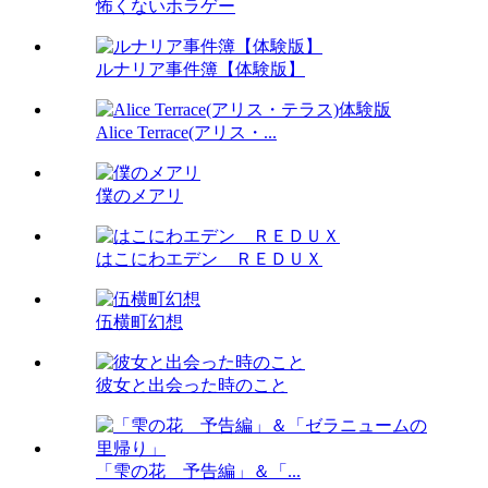
怖くないホラゲー
ルナリア事件簿【体験版】
Alice Terrace(アリス・...
僕のメアリ
はこにわエデン ＲＥＤＵＸ
伍横町幻想
彼女と出会った時のこと
「雫の花 予告編」＆「...