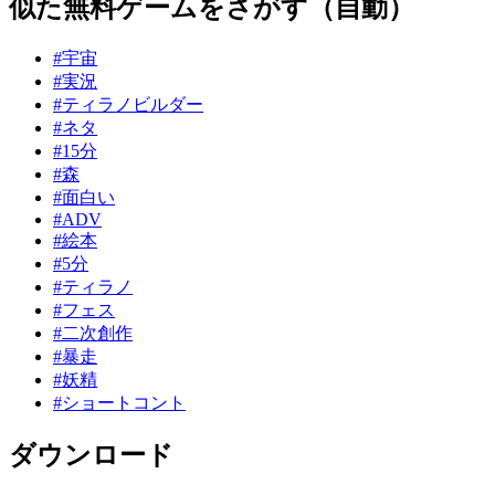
似た無料ゲームをさがす（自動）
#宇宙
#実況
#ティラノビルダー
#ネタ
#15分
#森
#面白い
#ADV
#絵本
#5分
#ティラノ
#フェス
#二次創作
#暴走
#妖精
#ショートコント
ダウンロード