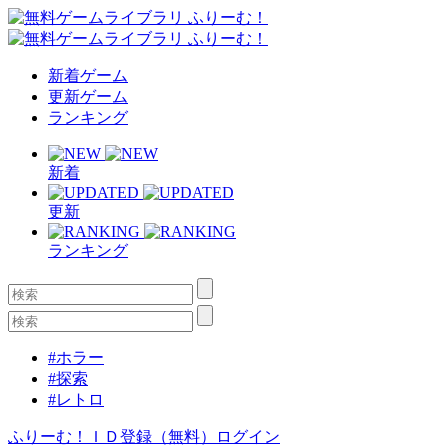
新着ゲーム
更新ゲーム
ランキング
新着
更新
ランキング
#ホラー
#探索
#レトロ
ふりーむ！ＩＤ登録（無料）
ログイン