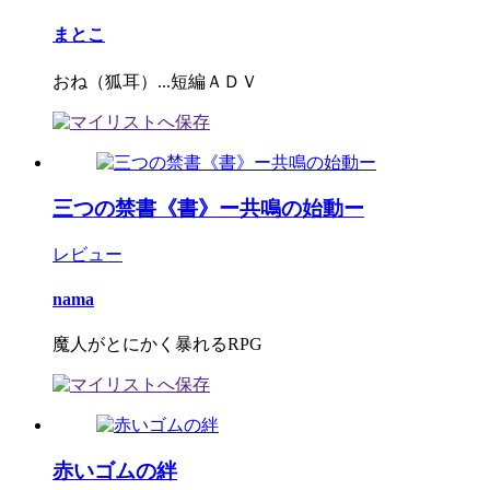
まとこ
おね（狐耳）...短編ＡＤＶ
三つの禁書《書》ー共鳴の始動ー
レビュー
nama
魔人がとにかく暴れるRPG
赤いゴムの絆