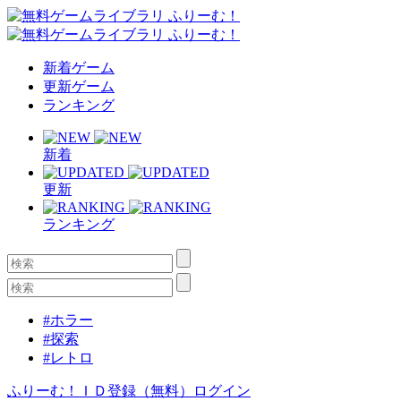
新着ゲーム
更新ゲーム
ランキング
新着
更新
ランキング
#ホラー
#探索
#レトロ
ふりーむ！ＩＤ登録（無料）
ログイン