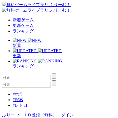
新着ゲーム
更新ゲーム
ランキング
新着
更新
ランキング
#ホラー
#探索
#レトロ
ふりーむ！ＩＤ登録（無料）
ログイン