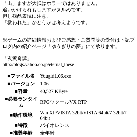
「出」ますが大抵はホラーではありません。
追いかけられもしますがヌルめです。
但し残酷表現に注意。
「救われた」かどうかは考えようです。
※ゲームの詳細情報およびご感想・ご質問等の受付は下記ブ
ログ内の紹介ページ「ゆうぎりの夢」にて承ります。
「玄黄奇譚」
http://blogs.yahoo.co.jp/eternal_these
■ファイル名
Yuugiri1.06.exe
■バージョン
1.06
■容量
40,527 KByte
■必要ランタイ
RPGツクールVX RTP
ム
Win XP/VISTA 32bit/VISTA 64bit/7 32bit/7
■動作環境
64bit
■特徴
バイオレンス
■推奨年齢
全年齢