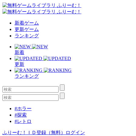
新着ゲーム
更新ゲーム
ランキング
新着
更新
ランキング
#ホラー
#探索
#レトロ
ふりーむ！ＩＤ登録（無料）
ログイン