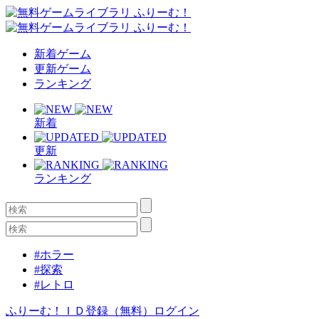
新着ゲーム
更新ゲーム
ランキング
新着
更新
ランキング
#ホラー
#探索
#レトロ
ふりーむ！ＩＤ登録（無料）
ログイン