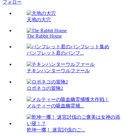
フォロー
天地の大穴
The Rabbit House
パンフレット君のパンフ...
チキンハンターウルファール
ロボネコの冒険2
メルティーの吸血幽霊捕...
乾坤一擲！ 迷宮討伐のご...