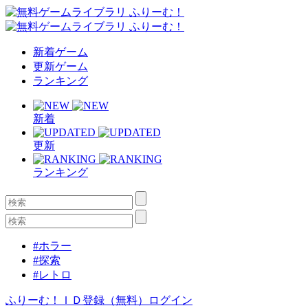
新着ゲーム
更新ゲーム
ランキング
新着
更新
ランキング
#ホラー
#探索
#レトロ
ふりーむ！ＩＤ登録（無料）
ログイン