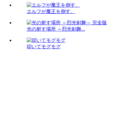
エルフが魔王を倒す。
光の射す場所 ～烈光剣舞...
叩いてモグモグ