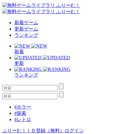
新着ゲーム
更新ゲーム
ランキング
新着
更新
ランキング
#ホラー
#探索
#レトロ
ふりーむ！ＩＤ登録（無料）
ログイン