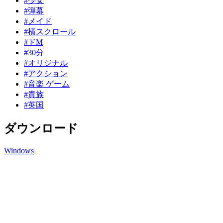
#少女
#弾幕
#メイド
#横スクロール
#ドM
#30分
#オリジナル
#アクション
#音楽 ゲーム
#貴族
#英国
ダウンロード
Windows