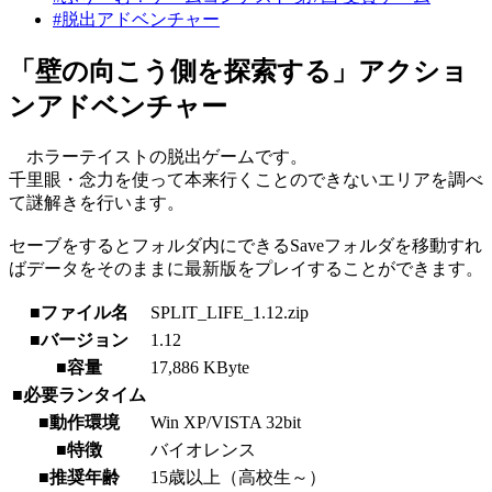
#脱出アドベンチャー
「壁の向こう側を探索する」アクショ
ンアドベンチャー
ホラーテイストの脱出ゲームです。
千里眼・念力を使って本来行くことのできないエリアを調べ
て謎解きを行います。
セーブをするとフォルダ内にできるSaveフォルダを移動すれ
ばデータをそのままに最新版をプレイすることができます。
■ファイル名
SPLIT_LIFE_1.12.zip
■バージョン
1.12
■容量
17,886 KByte
■必要ランタイム
■動作環境
Win XP/VISTA 32bit
■特徴
バイオレンス
■推奨年齢
15歳以上（高校生～）