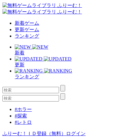
新着ゲーム
更新ゲーム
ランキング
新着
更新
ランキング
#ホラー
#探索
#レトロ
ふりーむ！ＩＤ登録（無料）
ログイン