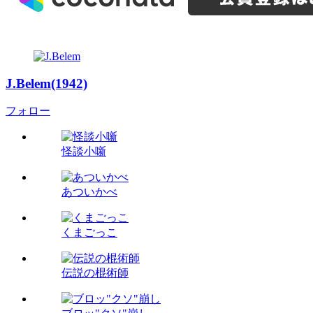
J.Belem(1942)
フォロー
怪談小噺
あついかべ
くまごっこ
伝説の棍術師