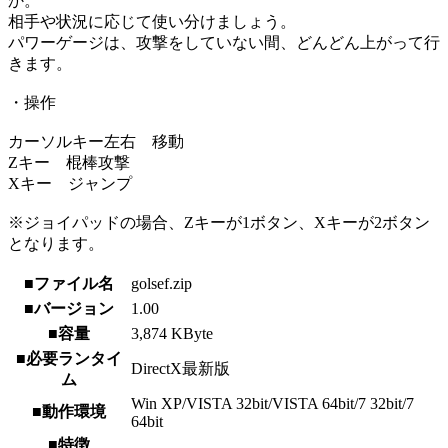
か。
相手や状況に応じて使い分けましょう。
パワーゲージは、攻撃をしていない間、どんどん上がって行
きます。
・操作
カーソルキー左右 移動
Zキー 棍棒攻撃
Xキー ジャンプ
※ジョイパッドの場合、Zキーが1ボタン、Xキーが2ボタン
となります。
■ファイル名
golsef.zip
■バージョン
1.00
■容量
3,874 KByte
■必要ランタイ
DirectX最新版
ム
Win XP/VISTA 32bit/VISTA 64bit/7 32bit/7
■動作環境
64bit
■特徴