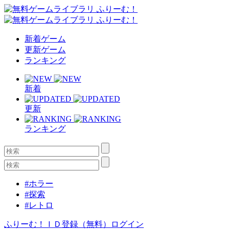
新着ゲーム
更新ゲーム
ランキング
新着
更新
ランキング
#ホラー
#探索
#レトロ
ふりーむ！ＩＤ登録（無料）
ログイン