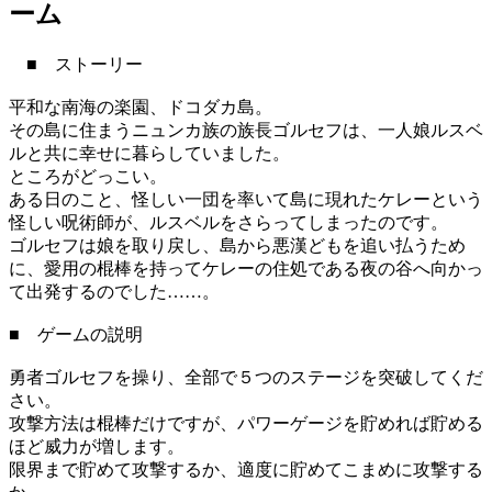
ーム
■ ストーリー
平和な南海の楽園、ドコダカ島。
その島に住まうニュンカ族の族長ゴルセフは、一人娘ルスベ
ルと共に幸せに暮らしていました。
ところがどっこい。
ある日のこと、怪しい一団を率いて島に現れたケレーという
怪しい呪術師が、ルスベルをさらってしまったのです。
ゴルセフは娘を取り戻し、島から悪漢どもを追い払うため
に、愛用の棍棒を持ってケレーの住処である夜の谷へ向かっ
て出発するのでした……。
■ ゲームの説明
勇者ゴルセフを操り、全部で５つのステージを突破してくだ
さい。
攻撃方法は棍棒だけですが、パワーゲージを貯めれば貯める
ほど威力が増します。
限界まで貯めて攻撃するか、適度に貯めてこまめに攻撃する