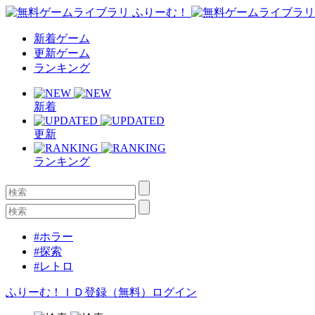
新着ゲーム
更新ゲーム
ランキング
新着
更新
ランキング
#ホラー
#探索
#レトロ
ふりーむ！ＩＤ登録（無料）
ログイン