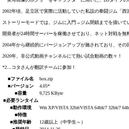
2002年頃、足立区で実際に活動していた私設の拳闘ジム「西
ストーリーモードでは、ジムに入門→ジム閉鎖までを描いて
開発者が24時間サーバーを稼働させており、ネット対戦を
2004年から継続的にバージョンアップが施されており、その
2020年、非公式動画チャンネルにて熱い試合動画の数々！
*2…コタさんが翻訳チームに参加！
■ファイル名
box.zip
■バージョン
4.05*
■容量
9,725 KByte
■必要ランタイム
■動作環境
Win XP/VISTA 32bit/VISTA 64bit/7 32bit/7 64bit/
■特徴
■推奨年齢
12歳以上（中学生～）