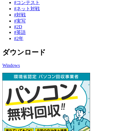
#コンテスト
#ネット対戦
#対戦
#実写
#2D
#英語
#2年
ダウンロード
Windows