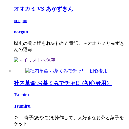
オオカミ VS あかずきん
noegun
noegun
歴史の闇に埋もれ失われた童話。～オオカミと赤ずき
んの運命...
社内革命 お茶くみでチャ!!（初心者用）
Tsumiru
Tsumiru
ＯＬ 奇子(あやこ)を操作して、大好きなお茶と菓子を
ゲット！...