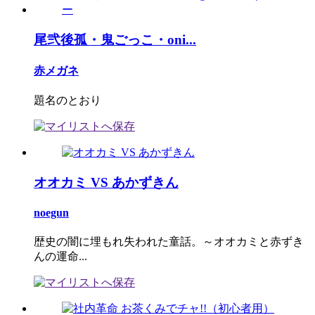
尾弐後孤・鬼ごっこ・oni...
赤メガネ
題名のとおり
オオカミ VS あかずきん
noegun
歴史の闇に埋もれ失われた童話。～オオカミと赤ずき
んの運命...