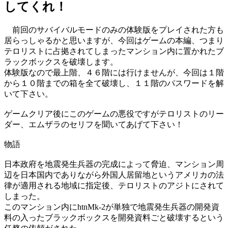
してくれ！
前回のサバイバルモードのみの体験版をプレイされた方も
居らっしゃるかと思いますが、今回はゲームの本編、つまり
テロリストに占拠されてしまったマンション内に置かれたブ
ラックボックスを破壊します。
体験版なので最上階、４６階には行けませんが、今回は１階
から１０階までの箱を全て破壊し、１１階のパスワードを解
いて下さい。
ゲームクリア後にこのゲームの悪役ですがテロリストのリー
ダー、エムザラのセリフを聞いてあげて下さい！
物語
日本政府を地震発生兵器の完成によって脅迫、マンション周
辺を日本国内でありながら外国人居留地というアメリカの法
律が適用される地域に指定後、テロリストのアジトにされて
しまった。
このマンション内にhtnMk-2が単独で地震発生兵器の開発資
料の入ったブラックボックスを開発資料ごと破壊するという