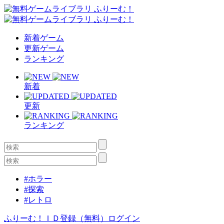
新着ゲーム
更新ゲーム
ランキング
新着
更新
ランキング
#ホラー
#探索
#レトロ
ふりーむ！ＩＤ登録（無料）
ログイン