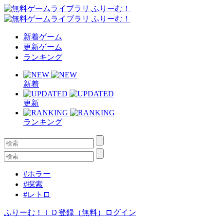
新着ゲーム
更新ゲーム
ランキング
新着
更新
ランキング
#ホラー
#探索
#レトロ
ふりーむ！ＩＤ登録（無料）
ログイン