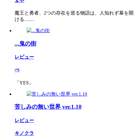
まや
魔王と勇者、2つの存在を巡る物語は、人知れず幕を開
ける……
...鬼の街
レビュー
べ
「YES」
苦しみの無い世界 ver.1.10
レビュー
キノクラ