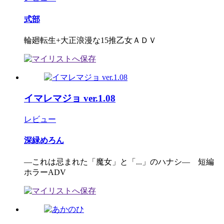
式部
輪廻転生+大正浪漫な15推乙女ＡＤＶ
イマレマジョ ver.1.08
レビュー
深緑めろん
―これは忌まれた「魔女」と「...」のハナシ― 短編
ホラーADV