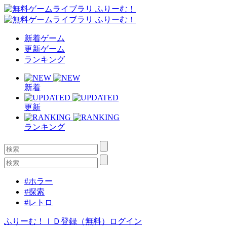
新着ゲーム
更新ゲーム
ランキング
新着
更新
ランキング
#ホラー
#探索
#レトロ
ふりーむ！ＩＤ登録（無料）
ログイン