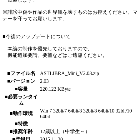
※誹謗中傷や作品の世界観を壊すものはお控えください。マ
ナーを守ってお願いします。
■今後のアップデートについて
本編の制作を優先しておりますので、
機能追加要請、要望などはご遠慮ください。
■ファイル名
ASTLIBRA_Mini_V2.03.zip
■バージョン
2.03
■容量
220,122 KByte
■必要ランタイ
ム
Win 7 32bit/7 64bit/8 32bit/8 64bit/10 32bit/10
■動作環境
64bit
■特徴
■推奨年齢
12歳以上（中学生～）
■登録日
2015-11-20