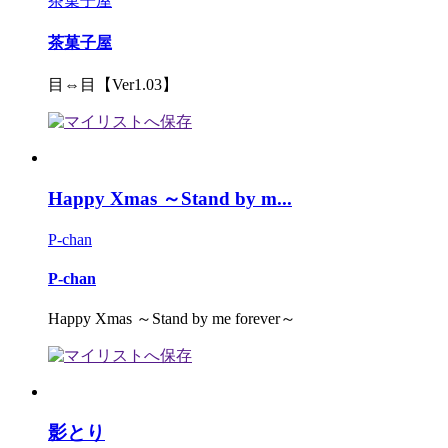
茶菓子屋
茶菓子屋
目⇔目【Ver1.03】
Happy Xmas ～Stand by m...
P-chan
P-chan
Happy Xmas ～Stand by me forever～
影とり