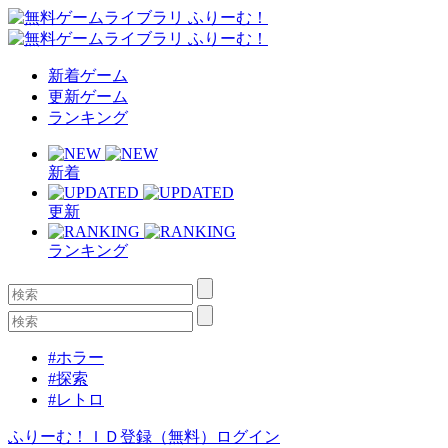
新着ゲーム
更新ゲーム
ランキング
新着
更新
ランキング
#ホラー
#探索
#レトロ
ふりーむ！ＩＤ登録（無料）
ログイン