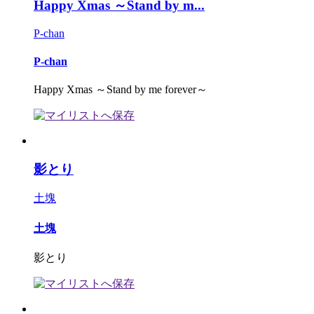
Happy Xmas ～Stand by m...
P-chan
P-chan
Happy Xmas ～Stand by me forever～
影とり
土塊
土塊
影とり