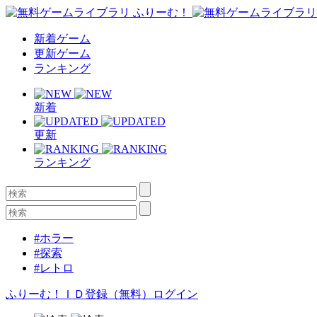
新着ゲーム
更新ゲーム
ランキング
新着
更新
ランキング
#ホラー
#探索
#レトロ
ふりーむ！ＩＤ登録（無料）
ログイン