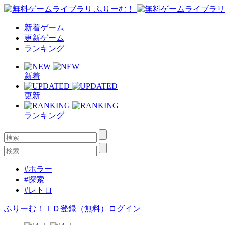
新着ゲーム
更新ゲーム
ランキング
新着
更新
ランキング
#ホラー
#探索
#レトロ
ふりーむ！ＩＤ登録（無料）
ログイン