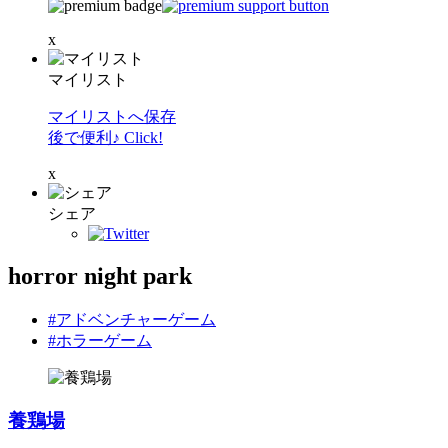
x
マイリスト
マイリストへ保存
後で便利♪ Click!
x
シェア
horror night park
#アドベンチャーゲーム
#ホラーゲーム
養鶏場