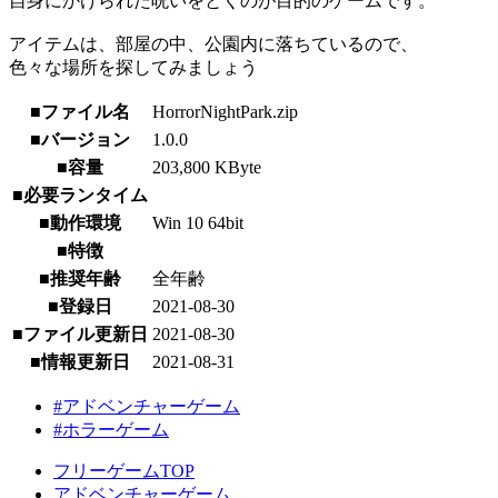
自身にかけられた呪いをとくのが目的のゲームです。
アイテムは、部屋の中、公園内に落ちているので、
色々な場所を探してみましょう
■ファイル名
HorrorNightPark.zip
■バージョン
1.0.0
■容量
203,800 KByte
■必要ランタイム
■動作環境
Win 10 64bit
■特徴
■推奨年齢
全年齢
■登録日
2021-08-30
■ファイル更新日
2021-08-30
■情報更新日
2021-08-31
#アドベンチャーゲーム
#ホラーゲーム
フリーゲームTOP
アドベンチャーゲーム