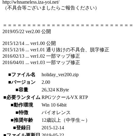
http://whnameless.iza-yoi.net/
（不具合等ございましたらご報告ください）
＝＝＝＝＝＝＝＝＝＝＝＝＝＝＝＝＝＝＝＝＝＝＝＝＝＝＝
2019/05/22 ver2.00 公開
2015/12/14 ... ver1.00 公開
2015/12/16 ... ver1.01 通り抜けの不具合、脱字修正
2016/02/13 ... ver1.02 一部マップ修正
2016/04/01 ... ver1.03 一部マップ修正
■ファイル名
holiday_ver200.zip
■バージョン
2.00
■容量
26,324 KByte
■必要ランタイム
RPGツクールVX RTP
■動作環境
Win 10 64bit
■特徴
バイオレンス
■推奨年齢
12歳以上（中学生～）
■登録日
2015-12-14
■ファイル更新日
2019-05-22