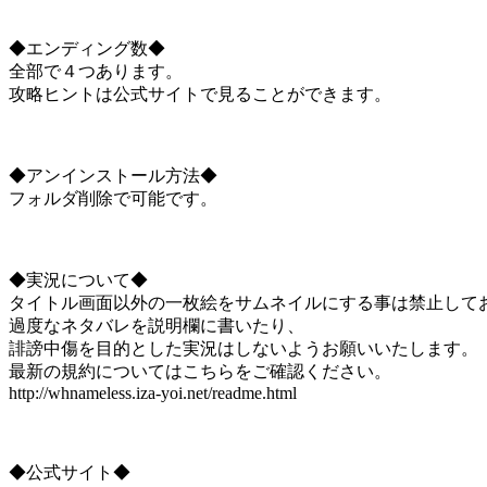
◆エンディング数◆
全部で４つあります。
攻略ヒントは公式サイトで見ることができます。
◆アンインストール方法◆
フォルダ削除で可能です。
◆実況について◆
タイトル画面以外の一枚絵をサムネイルにする事は禁止して
過度なネタバレを説明欄に書いたり、
誹謗中傷を目的とした実況はしないようお願いいたします。
最新の規約についてはこちらをご確認ください。
http://whnameless.iza-yoi.net/readme.html
◆公式サイト◆