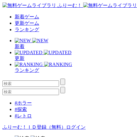
新着ゲーム
更新ゲーム
ランキング
新着
更新
ランキング
#ホラー
#探索
#レトロ
ふりーむ！ＩＤ登録（無料）
ログイン