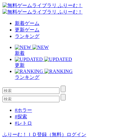
新着ゲーム
更新ゲーム
ランキング
新着
更新
ランキング
#ホラー
#探索
#レトロ
ふりーむ！ＩＤ登録（無料）
ログイン