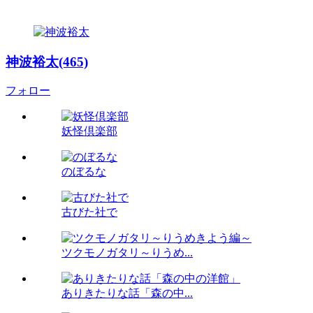
神波裕太(465)
フォロー
妖怪倶楽部
のぼるな
古びた社で
ツクモノガタリ～りうめ...
ありきたりな話「森の中...