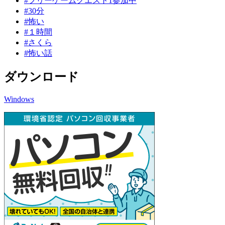
#フリーゲームクエスト1参加中
#30分
#怖い
#１時間
#さくら
#怖い話
ダウンロード
Windows