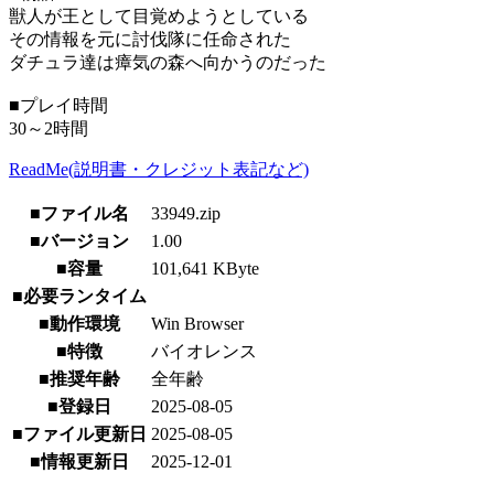
獣人が王として目覚めようとしている
その情報を元に討伐隊に任命された
ダチュラ達は瘴気の森へ向かうのだった
■プレイ時間
30～2時間
ReadMe(説明書・クレジット表記など)
■ファイル名
33949.zip
■バージョン
1.00
■容量
101,641 KByte
■必要ランタイム
■動作環境
Win Browser
■特徴
バイオレンス
■推奨年齢
全年齢
■登録日
2025-08-05
■ファイル更新日
2025-08-05
■情報更新日
2025-12-01