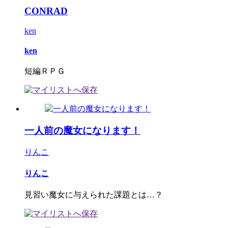
CONRAD
ken
ken
短編ＲＰＧ
一人前の魔女になります！
りんこ
りんこ
見習い魔女に与えられた課題とは…？