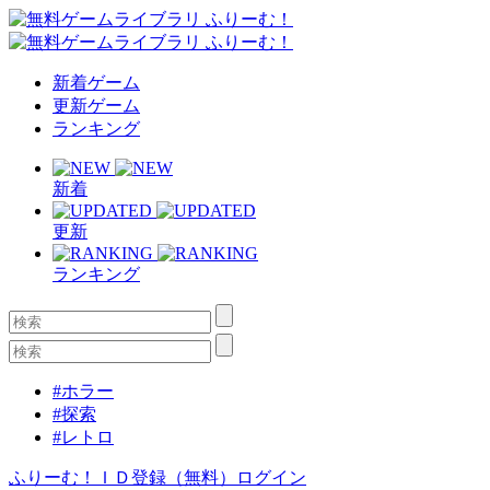
新着ゲーム
更新ゲーム
ランキング
新着
更新
ランキング
#ホラー
#探索
#レトロ
ふりーむ！ＩＤ登録（無料）
ログイン