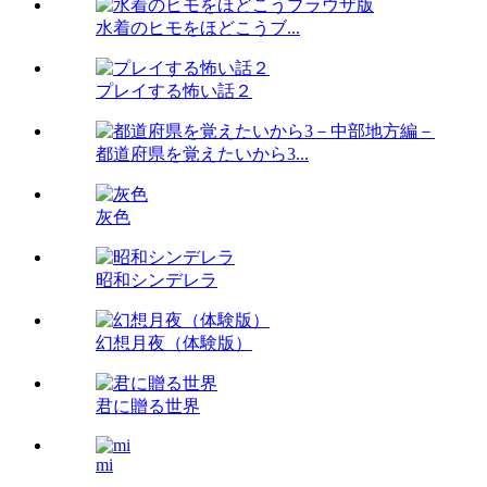
水着のヒモをほどこうブ...
プレイする怖い話２
都道府県を覚えたいから3...
灰色
昭和シンデレラ
幻想月夜（体験版）
君に贈る世界
mi