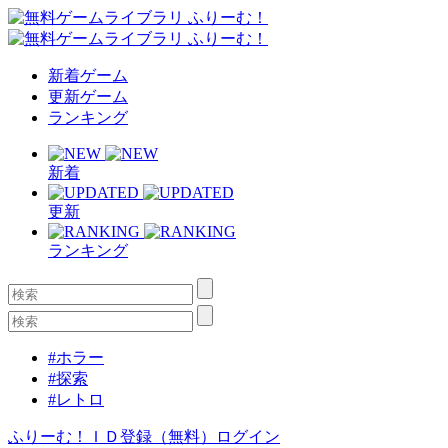
新着ゲーム
更新ゲーム
ランキング
新着
更新
ランキング
#ホラー
#探索
#レトロ
ふりーむ！ＩＤ登録（無料）
ログイン