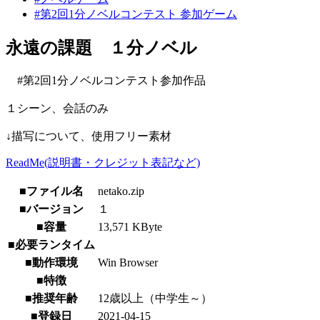
#第2回1分ノベルコンテスト 参加ゲーム
永遠の課題 １分ノベル
#第2回1分ノベルコンテスト参加作品
１シーン、会話のみ
↓描写について、使用フリー素材
ReadMe(説明書・クレジット表記など)
■ファイル名
netako.zip
■バージョン
１
■容量
13,571 KByte
■必要ランタイム
■動作環境
Win Browser
■特徴
■推奨年齢
12歳以上（中学生～）
■登録日
2021-04-15