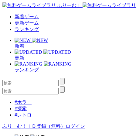
新着ゲーム
更新ゲーム
ランキング
新着
更新
ランキング
#ホラー
#探索
#レトロ
ふりーむ！ＩＤ登録（無料）
ログイン