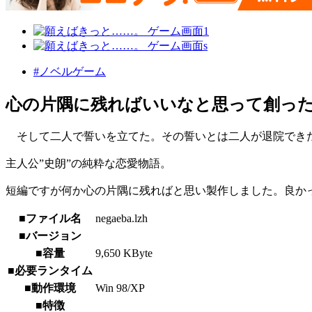
#ノベルゲーム
心の片隅に残ればいいなと思って創っ
そして二人で誓いを立てた。その誓いとは二人が退院でき
主人公”史朗”の純粋な恋愛物語。
短編ですが何か心の片隅に残ればと思い製作しました。良か
■ファイル名
negaeba.lzh
■バージョン
■容量
9,650 KByte
■必要ランタイム
■動作環境
Win 98/XP
■特徴