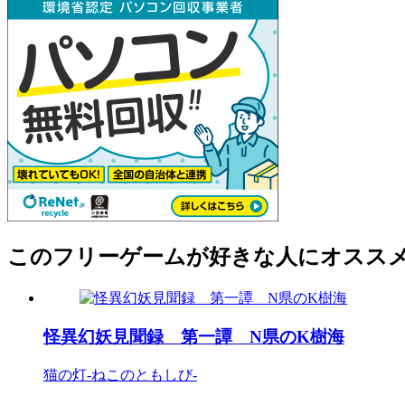
このフリーゲームが好きな人にオスス
怪異幻妖見聞録 第一譚 N県のK樹海
猫の灯-ねこのともしび-