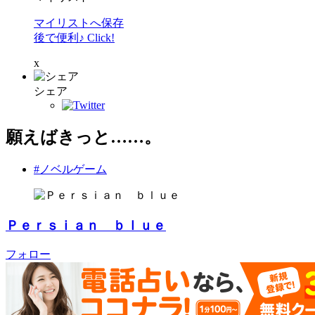
マイリストへ保存
後で便利♪ Click!
x
シェア
願えばきっと……。
#ノベルゲーム
Ｐｅｒｓｉａｎ ｂｌｕｅ
フォロー