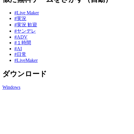
#Live Maker
#実況
#実況 歓迎
#ヤンデレ
#ADV
#１時間
#AI
#日常
#LiveMaker
ダウンロード
Windows