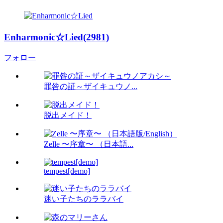
Enharmonic☆Lied(2981)
フォロー
罪咎の証～ザイキュウノ...
脱出メイド！
Zelle 〜序章〜 （日本語...
tempest[demo]
迷い子たちのララバイ