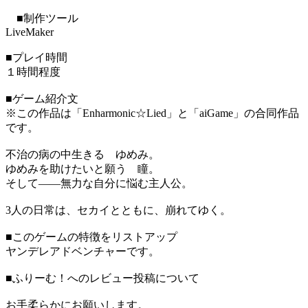
■制作ツール
LiveMaker
■プレイ時間
１時間程度
■ゲーム紹介文
※この作品は「Enharmonic☆Lied」と「aiGame」の合同作品
です。
不治の病の中生きる ゆめみ。
ゆめみを助けたいと願う 瞳。
そして――無力な自分に悩む主人公。
3人の日常は、セカイとともに、崩れてゆく。
■このゲームの特徴をリストアップ
ヤンデレアドベンチャーです。
■ふりーむ！へのレビュー投稿について
お手柔らかにお願いします。