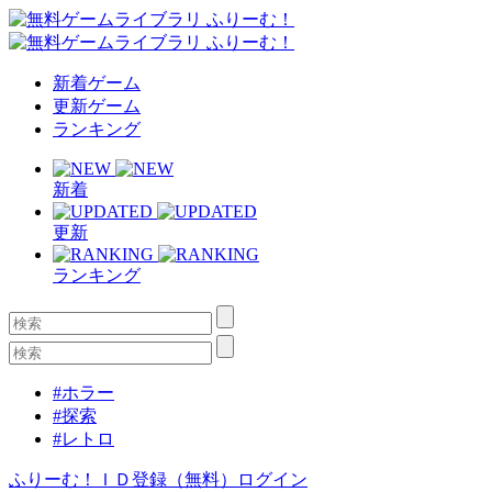
新着ゲーム
更新ゲーム
ランキング
新着
更新
ランキング
#ホラー
#探索
#レトロ
ふりーむ！ＩＤ登録（無料）
ログイン