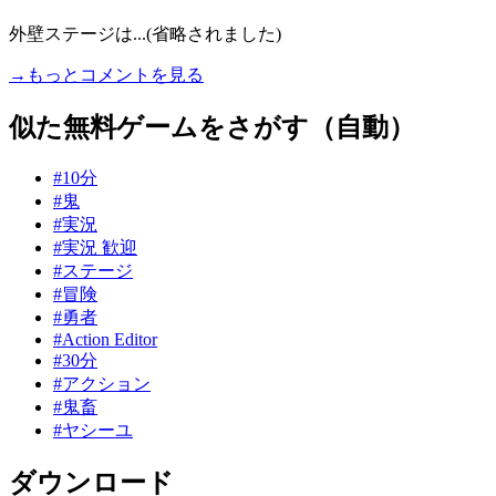
外壁ステージは...(省略されました)
→もっとコメントを見る
似た無料ゲームをさがす（自動）
#10分
#鬼
#実況
#実況 歓迎
#ステージ
#冒険
#勇者
#Action Editor
#30分
#アクション
#鬼畜
#ヤシーユ
ダウンロード