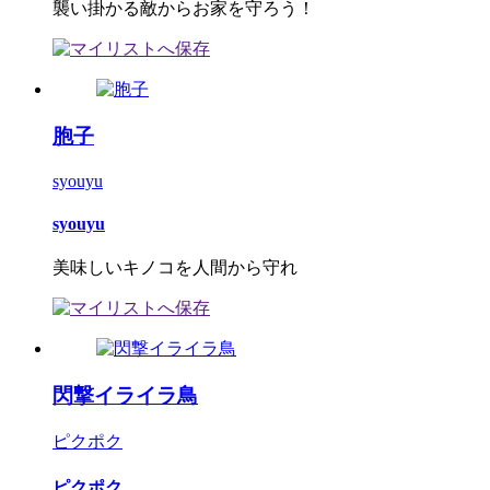
襲い掛かる敵からお家を守ろう！
胞子
syouyu
syouyu
美味しいキノコを人間から守れ
閃撃イライラ鳥
ピクポク
ピクポク