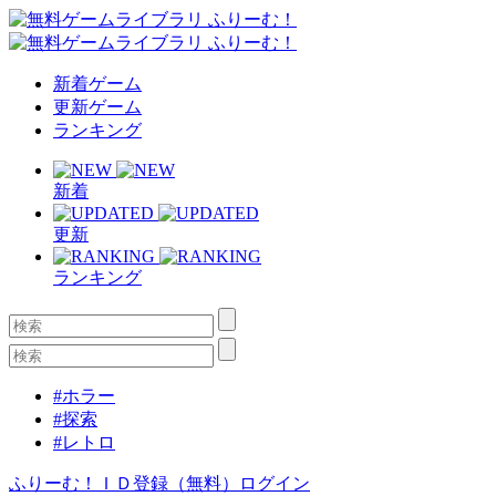
新着ゲーム
更新ゲーム
ランキング
新着
更新
ランキング
#ホラー
#探索
#レトロ
ふりーむ！ＩＤ登録（無料）
ログイン