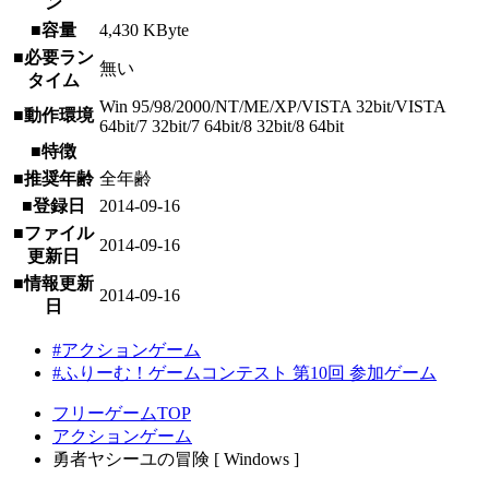
ン
■容量
4,430 KByte
■必要ラン
無い
タイム
Win 95/98/2000/NT/ME/XP/VISTA 32bit/VISTA
■動作環境
64bit/7 32bit/7 64bit/8 32bit/8 64bit
■特徴
■推奨年齢
全年齢
■登録日
2014-09-16
■ファイル
2014-09-16
更新日
■情報更新
2014-09-16
日
#アクションゲーム
#ふりーむ！ゲームコンテスト 第10回 参加ゲーム
フリーゲームTOP
アクションゲーム
勇者ヤシーユの冒険 [ Windows ]