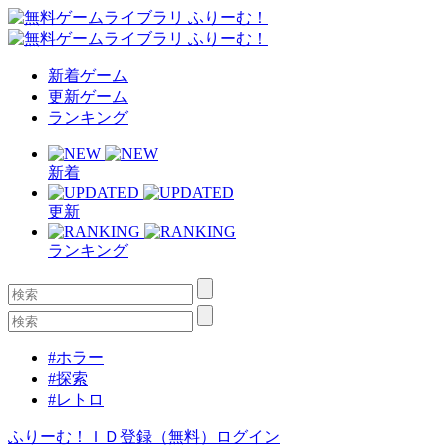
新着ゲーム
更新ゲーム
ランキング
新着
更新
ランキング
#ホラー
#探索
#レトロ
ふりーむ！ＩＤ登録（無料）
ログイン