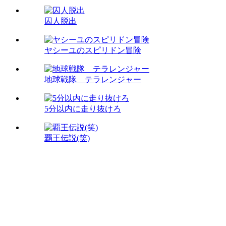
囚人脱出
ヤシーユのスピリドン冒険
地球戦隊 テラレンジャー
5分以内に走り抜けろ
覇王伝説(笑)