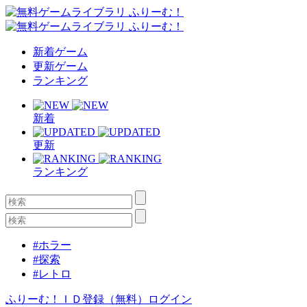
新着ゲーム
更新ゲーム
ランキング
新着
更新
ランキング
#ホラー
#探索
#レトロ
ふりーむ！ＩＤ登録（無料）
ログイン