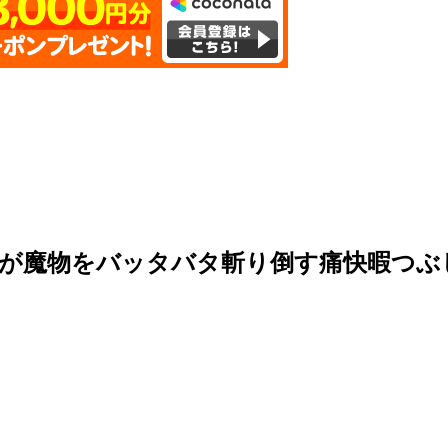
ュが魔物をバッタバタ斬り倒す痛快暇つぶ