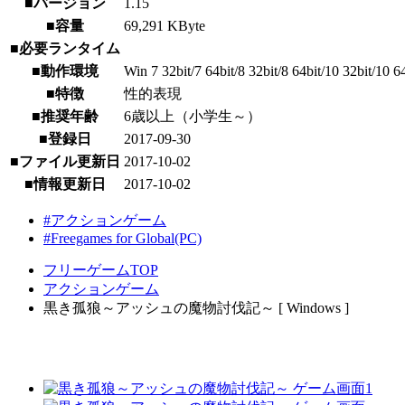
■バージョン
1.15
■容量
69,291 KByte
■必要ランタイム
■動作環境
Win 7 32bit/7 64bit/8 32bit/8 64bit/10 32bit/10 
■特徴
性的表現
■推奨年齢
6歳以上（小学生～）
■登録日
2017-09-30
■ファイル更新日
2017-10-02
■情報更新日
2017-10-02
#アクションゲーム
#Freegames for Global(PC)
フリーゲームTOP
アクションゲーム
黒き孤狼～アッシュの魔物討伐記～ [ Windows ]