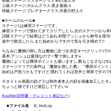
初級ステージ:マスタークラス:剣の達人:B
上級ステージ:ガルムクラス:黒き孤狼:A
特級ステージ:プレデタークラス:月夜の狩人:S
♣ゲームのルール♣
ステージ1は練習ステージです。
練習ステージで慣れてきてクリアしたら,次のステージから本
試験ステージで結果はどうあれ,剣聖アッシュから称号を授与
途中で敗北したら,また始めからですので気を引き締めて!!
ちなみに魔物の倒し方は魔物に近づき決定キー(クリック)でO
基本,アッシュは最強なので一撃で倒しますw
魔物によっては獲得ポイントも違いますし,数もこなさなけれ
ステージクリアの条件は「魔物を倒した数」「獲得ポイント
始めは戸惑うかもですけど,慣れてくれば意外と簡単ですので
※タイトル画面の顔グラは制作者本人の顔を画像加工したモノ
ちょっと雑ですけど堪忍して下さいw
ReadMe(説明書・クレジット表記など)
■ファイル名
B_Wolf.zip