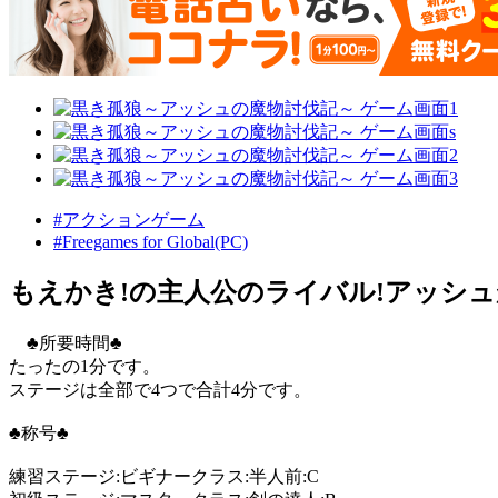
#アクションゲーム
#Freegames for Global(PC)
もえかき!の主人公のライバル!アッシ
♣所要時間♣
たったの1分です。
ステージは全部で4つで合計4分です。
♣称号♣
練習ステージ:ビギナークラス:半人前:C