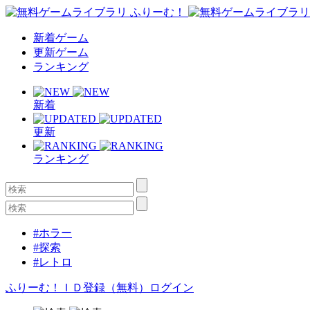
新着ゲーム
更新ゲーム
ランキング
新着
更新
ランキング
#ホラー
#探索
#レトロ
ふりーむ！ＩＤ登録（無料）
ログイン