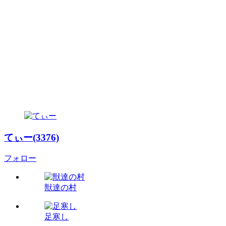
てぃー(3376)
フォロー
獣達の村
足寒し