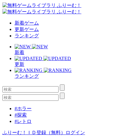
新着ゲーム
更新ゲーム
ランキング
新着
更新
ランキング
#ホラー
#探索
#レトロ
ふりーむ！ＩＤ登録（無料）
ログイン