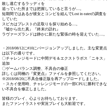
敗し逃亡するラッディを
追っていた所までは把握していると言うが…。
短期間ではあるが彼女とコンビを組んでLost in eaterの調査を
していた
スピカはプレストの足取りを探り始める…。
『嘘から出た真』『終末の訪れ』
ラヴァーズランドは静かに新たな緊張の時を迎えていた…。
・2018/08/12に#10にバージョンアップしました。主な変更点
は以下の通りです。
〇チャレンジモードに中間デモ＆エクストラボス「ニキス」
追加
〇ゲームバランス調整、不具合の修正
詳しくは同梱の『変更点』ファイルを参照してください。
※2018/08/20に不具合修正版を再アップロードしました。
・スカイ使用時、チャレンジモードの一部CPUに勝利できな
い不具合を修正しました。
皆様のプレイ、心よりお待ちしております。
またファンイラストや実況プレイも大歓迎です。