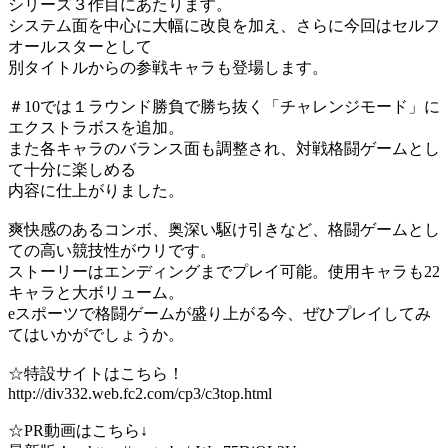
シリーズ３作目にあたります。
システム面を中心に大幅に改良を加え、さらに今回はセルフ
オールスターとして
別タイトルからの参戦キャラも登場します。
＃10では１ラウンド勝負で勝ち抜く「チャレンジモード」に
エクストラボスを追加。
また各キャラのバランス面も調整され、対戦格闘ゲームとし
て十分に楽しめる
内容に仕上がりました。
爽快感のあるコンボ、奥深い駆け引きなど、格闘ゲームとし
ての高い競技性がウリです。
ストーリーはエンディングまでプレイ可能。使用キャラも22
キャラと大ボリューム。
eスポーツで格闘ゲームが盛り上がる今、ぜひプレイしてみ
てはいかがでしょうか。
☆特設サイトはこちら！
http://div332.web.fc2.com/cp3/c3top.html
☆PR動画はこちら↓