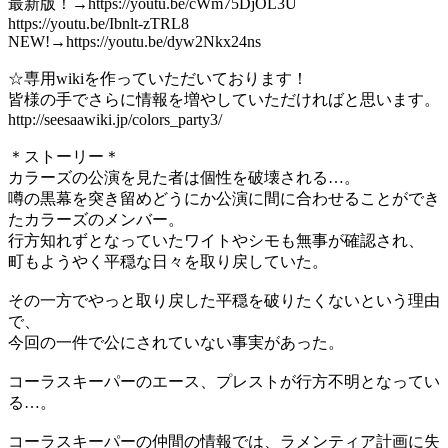
最新版！→https://youtu.be/cWm75DjOL3U
https://youtu.be/Ibnlt-zTRL8
NEW!→https://youtu.be/dyw2Nkx24ns
☆専用wikiを作っていただいております！
皆様の手でさらに情報を増やしていただければと思います。
http://seesaawiki.jp/colors_party3/
＊ストーリー＊
カラーズの公演を見た者は個性を破壊される…。
噂の黒幕を突き留めどうにか公演に間に合わせることができ
たカラーズのメンバー。
行方知れずとなっていたワイトやシモも無事が確認され、
町もようやく平穏な日々を取り戻していた。
その一方でやっと取り戻した平穏を破りたくないという理由
で、
今回の一件で公にされていない事実があった。
コーラスキーパーのエース、プレストが行方不明となってい
る…。
コーラスキーパーの仲間の情報では、ラメンティア計画に失