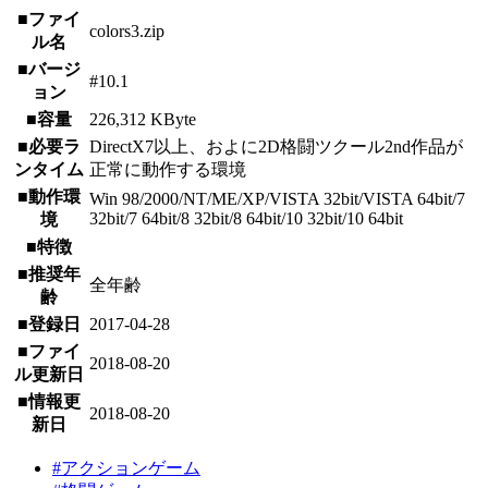
■ファイ
colors3.zip
ル名
■バージ
#10.1
ョン
■容量
226,312 KByte
■必要ラ
DirectX7以上、およに2D格闘ツクール2nd作品が
ンタイム
正常に動作する環境
■動作環
Win 98/2000/NT/ME/XP/VISTA 32bit/VISTA 64bit/7
32bit/7 64bit/8 32bit/8 64bit/10 32bit/10 64bit
境
■特徴
■推奨年
全年齢
齢
■登録日
2017-04-28
■ファイ
2018-08-20
ル更新日
■情報更
2018-08-20
新日
#アクションゲーム