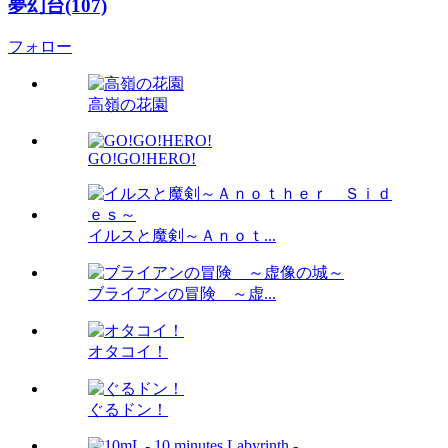
夢幻台(107)
フォロー
高嶺の花園
GO!GO!HERO!
イルスと魔剣～Ａｎｏｔ...
ブライアンの冒険 ～虚...
オタコイ！
ぐるドン！