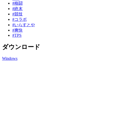
#格闘
#終末
#競技
#コラボ
#いらすとや
#爽快
#TPS
ダウンロード
Windows