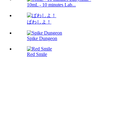
10mL - 10 minutes Lab...
ぱわしよ！
Spike Dungeon
Red Smile