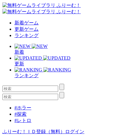
新着ゲーム
更新ゲーム
ランキング
新着
更新
ランキング
#ホラー
#探索
#レトロ
ふりーむ！ＩＤ登録（無料）
ログイン