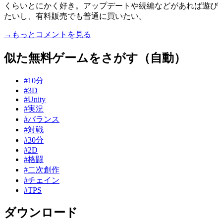
くらいとにかく好き。アップデートや続編などがあれば遊び
たいし、有料販売でも普通に買いたい。
→もっとコメントを見る
似た無料ゲームをさがす（自動）
#10分
#3D
#Unity
#実況
#バランス
#対戦
#30分
#2D
#格闘
#二次創作
#チェイン
#TPS
ダウンロード