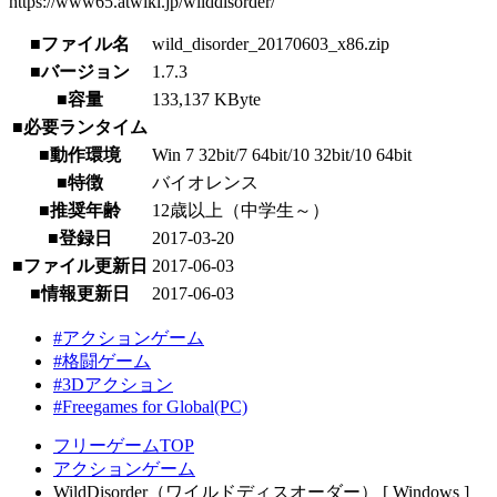
https://www65.atwiki.jp/wilddisorder/
■ファイル名
wild_disorder_20170603_x86.zip
■バージョン
1.7.3
■容量
133,137 KByte
■必要ランタイム
■動作環境
Win 7 32bit/7 64bit/10 32bit/10 64bit
■特徴
バイオレンス
■推奨年齢
12歳以上（中学生～）
■登録日
2017-03-20
■ファイル更新日
2017-06-03
■情報更新日
2017-06-03
#アクションゲーム
#格闘ゲーム
#3Dアクション
#Freegames for Global(PC)
フリーゲームTOP
アクションゲーム
WildDisorder（ワイルドディスオーダー） [ Windows ]