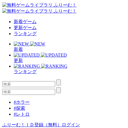
新着ゲーム
更新ゲーム
ランキング
新着
更新
ランキング
#ホラー
#探索
#レトロ
ふりーむ！ＩＤ登録（無料）
ログイン