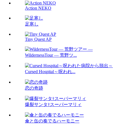
Action NEKO
足寒し
Tiny Quest AP
WildernessTour ― 荒野ツ...
Cursed Hospital～呪われ...
恋の奇跡
爆裂サンタ†スーパーマリィ
傘と缶の奏でるハーモニー