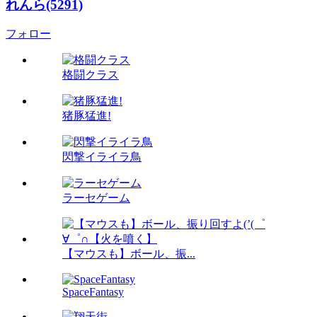
れんら(5291)
フォロー
格闘クラス
猪豚猛進!
閃撃イライラ鳥
ラーセゲーム
【マウスも】ボール、振...
SpaceFantasy