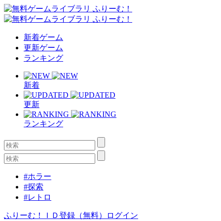
新着ゲーム
更新ゲーム
ランキング
新着
更新
ランキング
#ホラー
#探索
#レトロ
ふりーむ！ＩＤ登録（無料）
ログイン