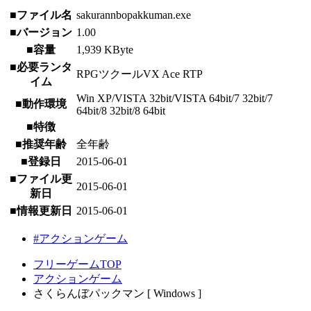
■ファイル名
sakurannbopakkuman.exe
■バージョン
1.00
■容量
1,939 KByte
■必要ランタ
RPGツクールVX Ace RTP
イム
Win XP/VISTA 32bit/VISTA 64bit/7 32bit/7
■動作環境
64bit/8 32bit/8 64bit
■特徴
■推奨年齢
全年齢
■登録日
2015-06-01
■ファイル更
2015-06-01
新日
■情報更新日
2015-06-01
#アクションゲーム
フリーゲームTOP
アクションゲーム
さくらんぼパックマン [ Windows ]