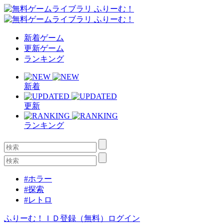
新着ゲーム
更新ゲーム
ランキング
新着
更新
ランキング
#ホラー
#探索
#レトロ
ふりーむ！ＩＤ登録（無料）
ログイン