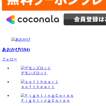
あおかび(594)
フォロー
デモンズロット
ｓｏｆｔｈｅａｒｔ
ＦｉｇｈｔｉｎｇＣｏｒｅｓ