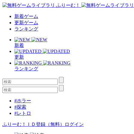
新着ゲーム
更新ゲーム
ランキング
新着
更新
ランキング
#ホラー
#探索
#レトロ
ふりーむ！ＩＤ登録（無料）
ログイン