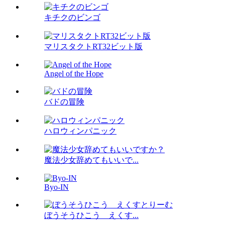
キチクのビンゴ
マリスタクトRT32ビット版
Angel of the Hope
バドの冒険
ハロウィンパニック
魔法少女辞めてもいいで...
Byo-IN
ぼうそうひこう えくす...