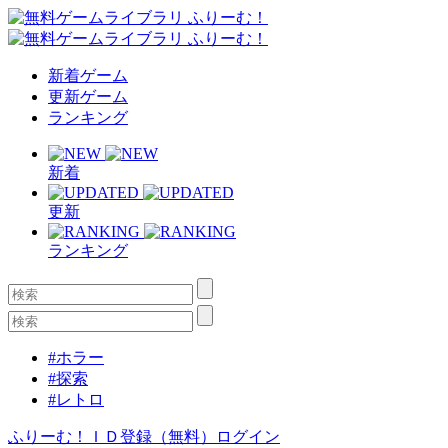
新着ゲーム
更新ゲーム
ランキング
新着
更新
ランキング
#ホラー
#探索
#レトロ
ふりーむ！ＩＤ登録（無料）
ログイン