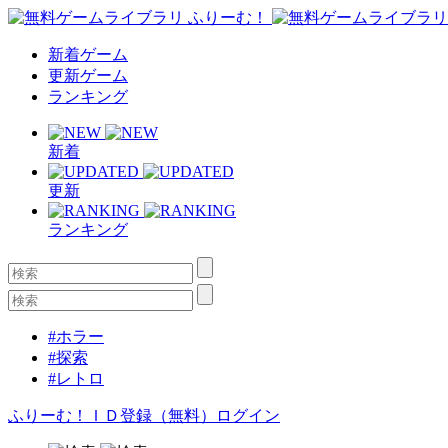
新着ゲーム
更新ゲーム
ランキング
新着
更新
ランキング
#ホラー
#探索
#レトロ
ふりーむ！ＩＤ登録（無料）
ログイン