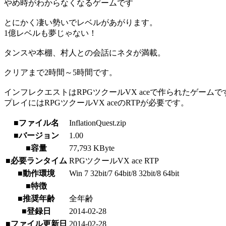
やめ時がわからなくなるゲームです
とにかく凄い勢いでレベルがあがります。
1億レベルも夢じゃない！
タンスや本棚、村人との会話にネタが満載。
クリアまで2時間～5時間です。
インフレクエストはRPGツクールVX aceで作られたゲームで
プレイにはRPGツクールVX aceのRTPが必要です。
■ファイル名
InflationQuest.zip
■バージョン
1.00
■容量
77,793 KByte
■必要ランタイム
RPGツクールVX ace RTP
■動作環境
Win 7 32bit/7 64bit/8 32bit/8 64bit
■特徴
■推奨年齢
全年齢
■登録日
2014-02-28
■ファイル更新日
2014-02-28