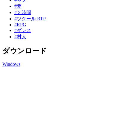
#夢
#２時間
#ツクール RTP
#RPG
#ダンス
#村人
ダウンロード
Windows