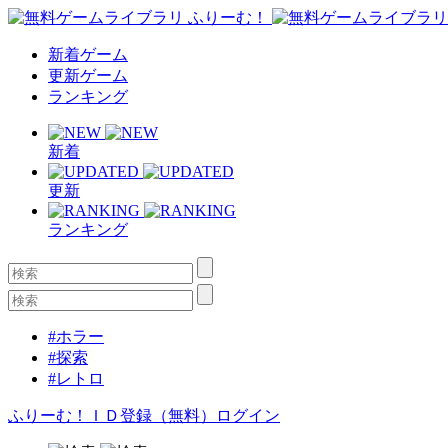
新着ゲーム
更新ゲーム
ランキング
新着
更新
ランキング
#ホラー
#探索
#レトロ
ふりーむ！ＩＤ登録（無料）
ログイン