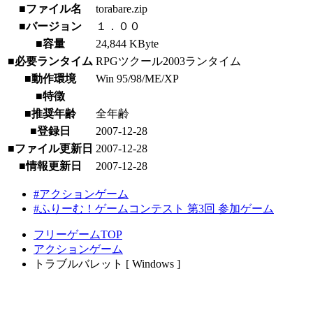
■ファイル名
torabare.zip
■バージョン
１．００
■容量
24,844 KByte
■必要ランタイム
RPGツクール2003ランタイム
■動作環境
Win 95/98/ME/XP
■特徴
■推奨年齢
全年齢
■登録日
2007-12-28
■ファイル更新日
2007-12-28
■情報更新日
2007-12-28
#アクションゲーム
#ふりーむ！ゲームコンテスト 第3回 参加ゲーム
フリーゲームTOP
アクションゲーム
トラブルバレット [ Windows ]