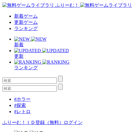
新着ゲーム
更新ゲーム
ランキング
新着
更新
ランキング
#ホラー
#探索
#レトロ
ふりーむ！ＩＤ登録（無料）
ログイン