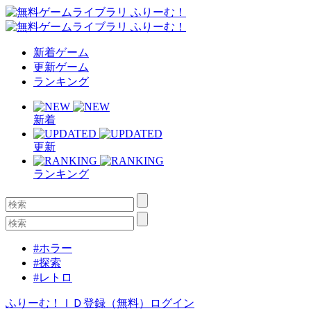
新着ゲーム
更新ゲーム
ランキング
新着
更新
ランキング
#ホラー
#探索
#レトロ
ふりーむ！ＩＤ登録（無料）
ログイン