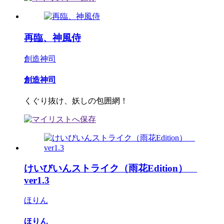
再臨、神風侍
創造神司
創造神司
くぐり抜け、妖しの包囲網！
けいびいんストライク（雨花Edition）
ver1.3
ほりん
ほりん