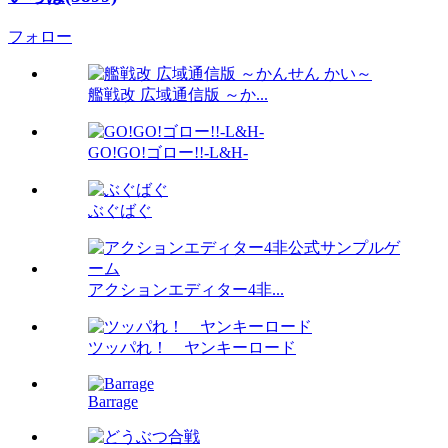
フォロー
艦戦改 広域通信版 ～か...
GO!GO!ゴロー!!-L&H-
ぶぐばぐ
アクションエディター4非...
ツッパれ！ ヤンキーロード
Barrage