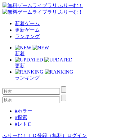
新着ゲーム
更新ゲーム
ランキング
新着
更新
ランキング
#ホラー
#探索
#レトロ
ふりーむ！ＩＤ登録（無料）
ログイン