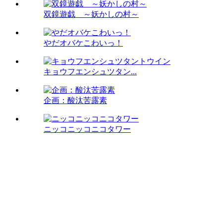
双鏡遊戯 ～妖かしの村～
やだオバケこわいっ！
キョウフエンシュツタン...
企画：酸汰苦露素
ニッコニッコニコタワー