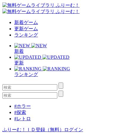
新着ゲーム
更新ゲーム
ランキング
新着
更新
ランキング
#ホラー
#探索
#レトロ
ふりーむ！ＩＤ登録（無料）
ログイン