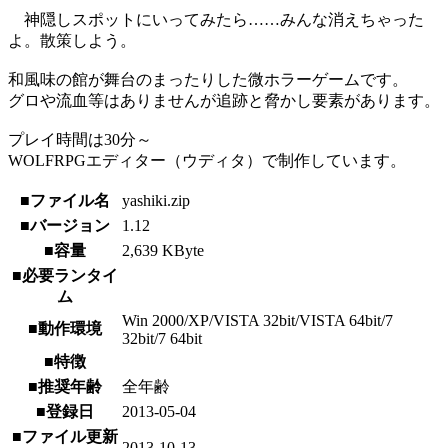
神隠しスポットにいってみたら……みんな消えちゃった
よ。散策しよう。
和風味の館が舞台のまったりした微ホラーゲームです。
グロや流血等はありませんが追跡と脅かし要素があります。
プレイ時間は30分～
WOLFRPGエディター（ウディタ）で制作しています。
■ファイル名
yashiki.zip
■バージョン
1.12
■容量
2,639 KByte
■必要ランタイ
ム
Win 2000/XP/VISTA 32bit/VISTA 64bit/7
■動作環境
32bit/7 64bit
■特徴
■推奨年齢
全年齢
■登録日
2013-05-04
■ファイル更新
2013-10-13