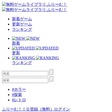
新着ゲーム
更新ゲーム
ランキング
新着
更新
ランキング
#ホラー
#探索
#レトロ
ふりーむ！ＩＤ登録（無料）
ログイン